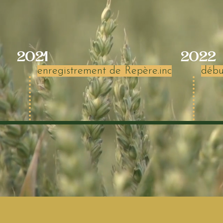
2021
2022
enregistrement de Repère.inc
débu