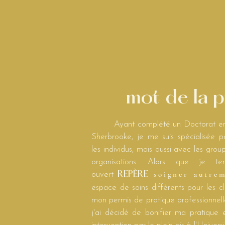
mot de la 
Ayant complété un Doctorat en ps
Sherbrooke, je me suis spécialisée p
les individus, mais aussi avec les group
organisations. Alors que je te
soigner
autre
ouvert
REPÈRE
espace de soins différents pour les cli
mon permis de pratique professionnel
j'ai décidé de bonifier ma pratique