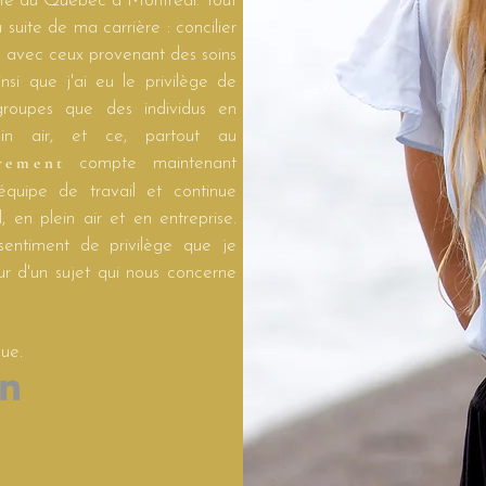
rsité du Québec à Montréal. Tout
 suite de ma carrière : concilier
in avec ceux provenant des soins
nsi que j'ai eu le privilège de
roupes que des individus en
lein air, et ce, partout au
rement
compte maintenant
 équipe de travail et continue
l, en plein air et en entreprise.
sentiment de privilège que je
ur d'un sujet qui nous concerne
ue.