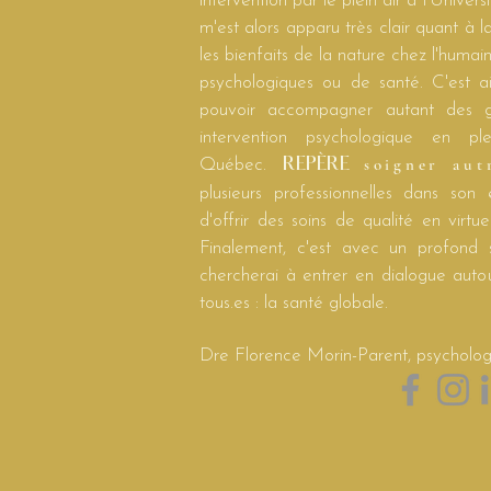
intervention par le plein air à l'Unive
m'est alors apparu très clair quant à la
les bienfaits de la nature chez l'huma
psychologiques ou de santé. C'est ai
pouvoir accompagner autant des g
intervention psychologique en p
soigner
aut
Québec.
REPÈRE
plusieurs professionnelles dans son
d'offrir des soins de qualité en virtue
Finalement, c
'est avec un profond 
chercherai à entrer en dialogue auto
tous.es : la santé globale.
Dre Florence Morin-Parent, psycholog