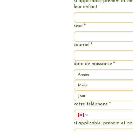
si applicable, prénom et n
leur enfant
sexe
*
soins sont accessibles
ÈRE. Chaque
es données de sa clientèle,
courriel
*
oi 25.
date de naissance
*
Mois
votre téléphone
*
si applicable, prénom et no