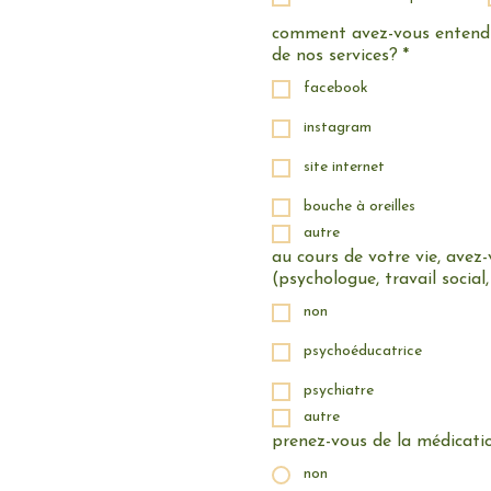
comment avez-vous entendu
de nos services?
*
facebook
instagram
site internet
bouche à oreilles
autre
au cours de votre vie, avez
(psychologue, travail socia
non
psychoéducatrice
psychiatre
autre
prenez-vous de la médicati
non