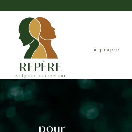
à propos
REPÈRE
soigner autrement
pour