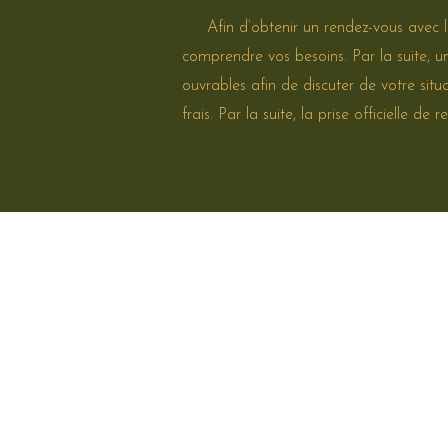
Afin d’obtenir un rendez-vous avec l’u
comprendre vos besoins. Par la suite, 
ouvrables afin de discuter de votre situ
frais. Par la suite, la prise officielle
parlez-nous
de vos besoins