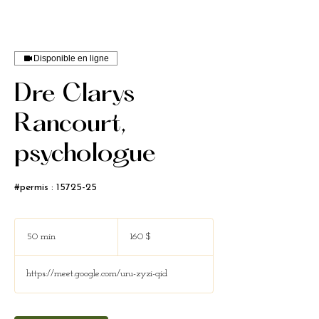
Disponible en ligne
Dre Clarys
Rancourt,
psychologue
#permis : 15725-25
160 dollars
canadiens
50 min
5
160 $
0
m
https://meet.google.com/uru-zyzi-qid
i
n