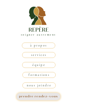
REPÈRE
soigner autrement
à propos
services
équipe
formations
nous joindre
prendre rendez-vous