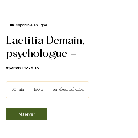
Disponible en ligne
Laetitia Demain,
psychologue -
#permis 12876-16
160 dollars
canadiens
50 min
5
160 $
en téléconsultation
0
m
i
réserver
n