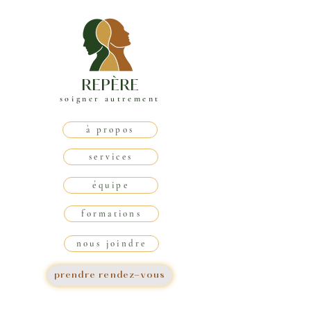
REPÈRE
soigner autrement
à propos
services
équipe
formations
nous joindre
prendre rendez-vous